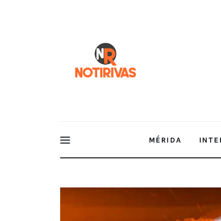
Mérida
Interior del Estado
Economía
Finanzas
Nacionales
Multimedia
MÉRIDA
INTE
Espectáculos
Notirivas con Wendy Aguayo – 17 