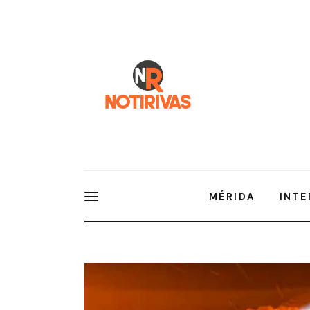
Mérida
Interior del Estado
Economía
Finanzas
Nacionales
Multimedia
MÉRIDA
INTE
Espectáculos
NOTIRIVAS – 23 de Nov de 2022