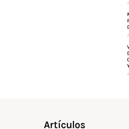
J
J
J
Artículos