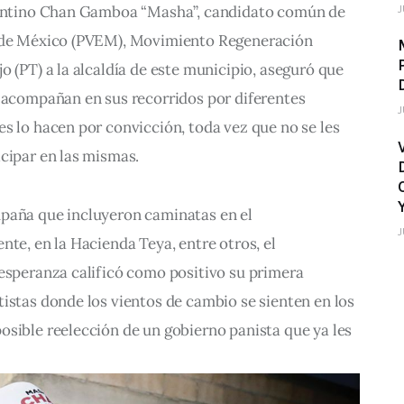
orentino Chan Gamboa “Masha”, candidato común de 
J
a de México (PVEM), Movimiento Regeneración 
o (PT) a la alcaldía de este municipio, aseguró que 
o acompañan en sus recorridos por diferentes 
J
s lo hacen por convicción, toda vez que no se les 
cipar en las mismas.
paña que incluyeron caminatas en el 
J
nte, en la Hacienda Teya, entre otros, el 
esperanza calificó como positivo su primera 
istas donde los vientos de cambio se sienten en los 
sible reelección de un gobierno panista que ya les 