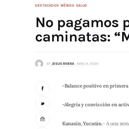
DESTACADOS
MÉRIDA
SALUD
No pagamos po
caminatas: “
BY
JESUS RIVERA
ABRIL 9, 2024
-Balance positivo en primer
-Alegría y convicción en acti
Kanasín, Yucatán
.- A una sem