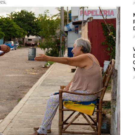
es.
J
J
J