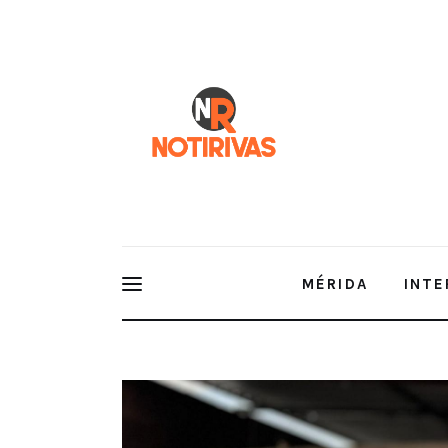
Mérida
Interior del Estado
Economía
Finanzas
Nacionales
Multimedia
MÉRIDA
INTE
Espectáculos
Mujeres de Mérida se convierten e