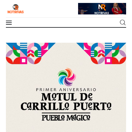
Mérida
Motul de Carrillo Puerto Celebra su Primer
Aniversario como Pueblo Mágico
Interior del Estado
0
Comments
SHARE POST
Economía
Finanzas
Nacionales
Multimedia
Espectáculos