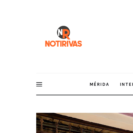
Mérida
Interior del Estado
Economía
Finanzas
Nacionales
Multimedia
MÉRIDA
INTE
Espectáculos
Mérida seguirá siendo la más “Ch