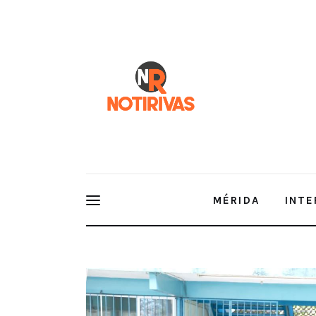
Mérida
Interior del Estado
Economía
Finanzas
Nacionales
Multimedia
MÉRIDA
INTE
Espectáculos
Más de 594 mil estudiantes regre