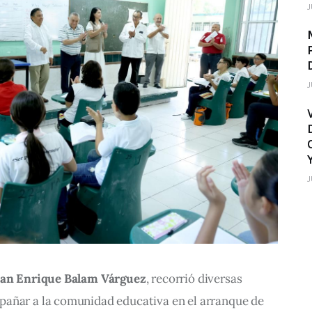
J
J
J
an Enrique Balam Várguez
, recorrió diversas 
añar a la comunidad educativa en el arranque de 