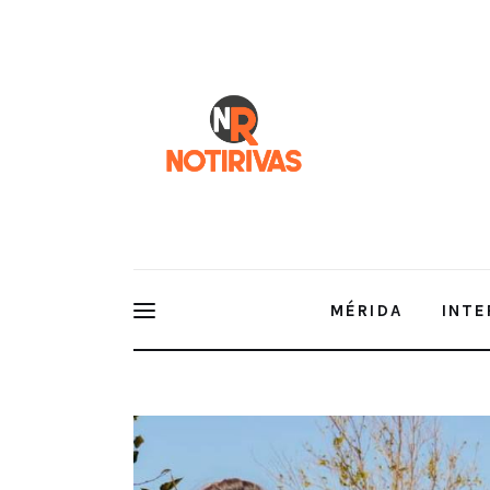
Mérida
Interior del Estado
Economía
Finanzas
Nacionales
Multimedia
MÉRIDA
INTE
Espectáculos
Los habitantes de Mérida camina