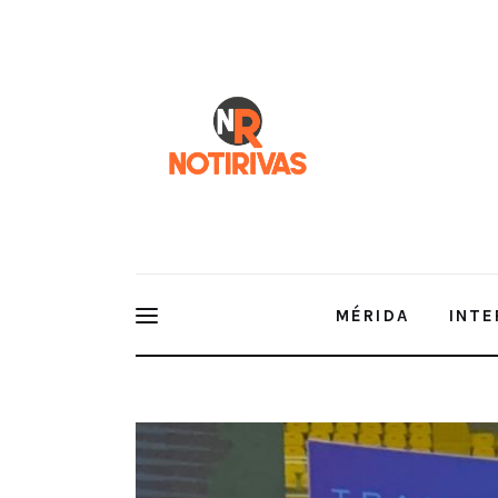
Mérida
Interior del Estado
Economía
Finanzas
Nacionales
Multimedia
MÉRIDA
INTE
Espectáculos
LOGRAN BRONCE POR EQUIPOS GIMNASTAS DE TR