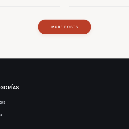
MORE POSTS
EGORÍAS
zas
a