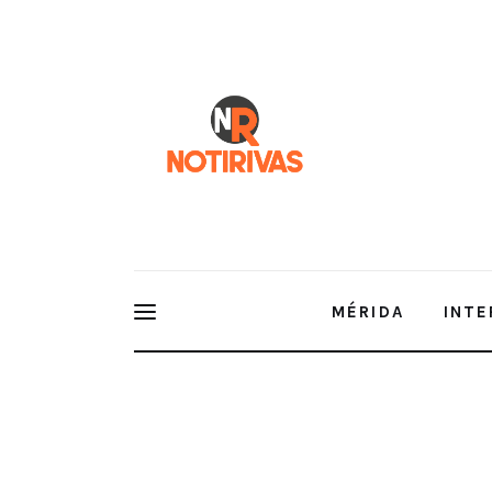
Mérida
Interior del Estado
Economía
Finanzas
Nacionales
Multimedia
MÉRIDA
INTE
Espectáculos
La Unidad Universitaria de Inserción Social celebr