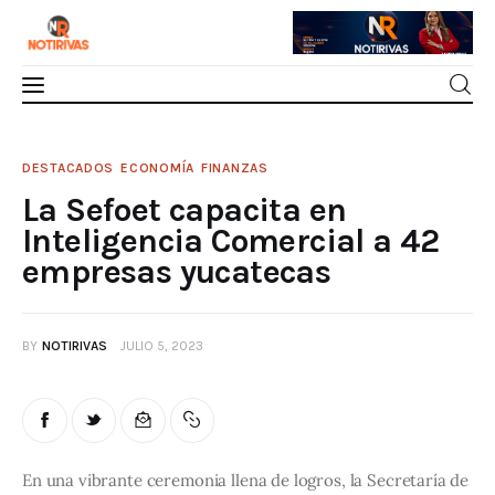
Mérida
La Sefoet capacita en Inteligencia
DESTACADOS
ECONOMÍA
FINANZAS
Comercial a 42 empresas yucatecas
La Sefoet capacita en
Interior del Estado
0
Comments
SHARE POST
Inteligencia Comercial a 42
empresas yucatecas
Economía
Finanzas
BY
NOTIRIVAS
JULIO 5, 2023
Nacionales
Multimedia
En una vibrante ceremonia llena de logros, la Secretaría de 
Espectáculos