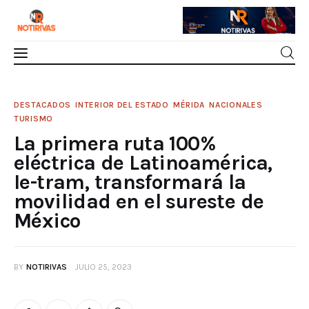
Mérida
La primera ruta 100% eléctrica de
DESTACADOS
INTERIOR DEL ESTADO
MÉRIDA
NACIONALES
Latinoamérica, Ie-tram, transformará la
TURISMO
Interior del Estado
movilidad en el sureste de México
La primera ruta 100%
0
Comments
SHARE POST
eléctrica de Latinoamérica,
Economía
Ie-tram, transformará la
movilidad en el sureste de
Finanzas
México
Nacionales
BY
NOTIRIVAS
JULIO 25, 2023
Multimedia
Espectáculos