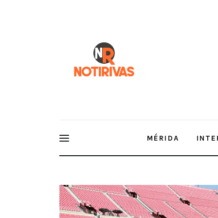
Mérida
Interior del Estado
Economía
Finanzas
Nacionales
Multimedia
MÉRIDA
INTE
Espectáculos
LA CARRERA DE LOS ÁNGELES SE