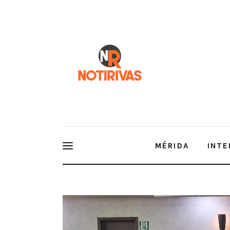
Mérida
Interior del Estado
Economía
Finanzas
Nacionales
Multimedia
MÉRIDA
INTE
Espectáculos
La CANAIVE, Delegación Yucatán firma convenio de
Mexicana de Mujeres Empresarias.