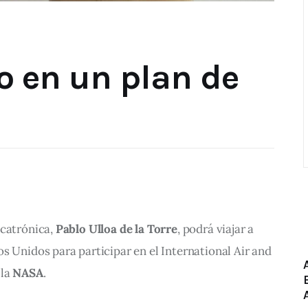
o en un plan de
catrónica,
 Pablo Ulloa de la Torre
, podrá viajar a 
s Unidos para participar en el International Air and 
la
 NASA
. 