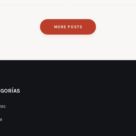
MORE POSTS
EGORÍAS
zas
a