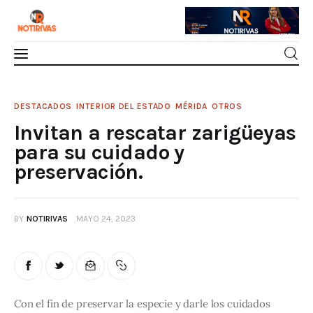
Mérida
Invitan a rescatar zarigüeyas para su
DESTACADOS
INTERIOR DEL ESTADO
MÉRIDA
OTROS
cuidado y preservación.
Invitan a rescatar zarigüeyas
Interior del Estado
0
Comments
SHARE POST
para su cuidado y
preservación.
Economía
Finanzas
BY
NOTIRIVAS
MAYO 24, 2023
Nacionales
Multimedia
Con el fin de preservar la especie y darle los cuidados 
Espectáculos