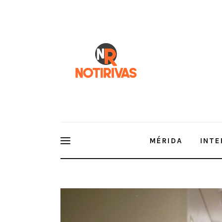
Mérida
Interior del Estado
Economía
Finanzas
Nacionales
Multimedia
MÉRIDA
INTE
Espectáculos
Invita IMSS Yucatán a sector patronal a realizar D
de Riesgos de Trabajo