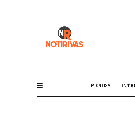
Mérida
Interior del Estado
Economía
Finanzas
Nacionales
Multimedia
MÉRIDA
INTE
Espectáculos
Inspiran a jóvenes a construir su camino al éxito a
el inglés