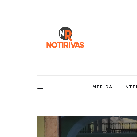
Mérida
Interior del Estado
Economía
Finanzas
Nacionales
Multimedia
MÉRIDA
INTE
Espectáculos
Iniciativa privada condena actos violentos ocurrid
Sitilpech.