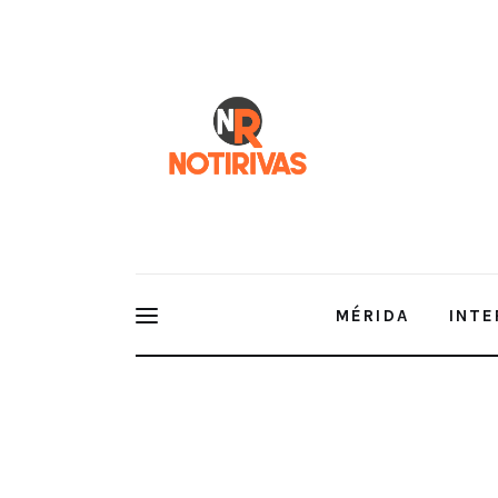
Mérida
Interior del Estado
Economía
Finanzas
Nacionales
Multimedia
MÉRIDA
INTE
Espectáculos
INFONAVIT realizará jornadas sab