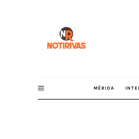
Mérida
Interior del Estado
Economía
Finanzas
Nacionales
Multimedia
MÉRIDA
INTE
Espectáculos
INAUGURAN LA LIGA KUKULCAN D