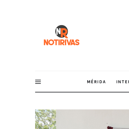
Mérida
Interior del Estado
Economía
Finanzas
Nacionales
Multimedia
MÉRIDA
INTE
Espectáculos
Hospital General de Tekax, ejemplo de entorno lab
materna