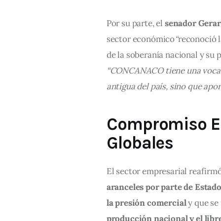
Por su parte, el 
senador Gera
sector 
económico
“
reconoció l
de la soberanía nacional y su 
“CONCANACO tiene una vocació
antigua del país, sino que ap
Compromiso Em
Globales
El sector empresarial reafirmó
aranceles por parte de Estad
la presión comercial
 y que se
producción nacional y el lib