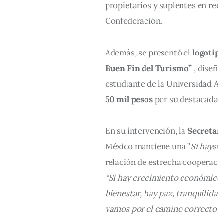
propietarios y suplentes en re
Confederación.
Además, se presentó el 
logoti
Buen Fin del Turismo”
 , dise
estudiante de la Universidad 
50 mil pesos
 por su destacada
En su intervención, la 
Secreta
México 
mantiene 
una
” 
Si 
hay
s
relación de estrecha cooperaci
“Si hay crecimiento económico,
bienestar, hay paz, tranquilida
vamos por el camino correcto