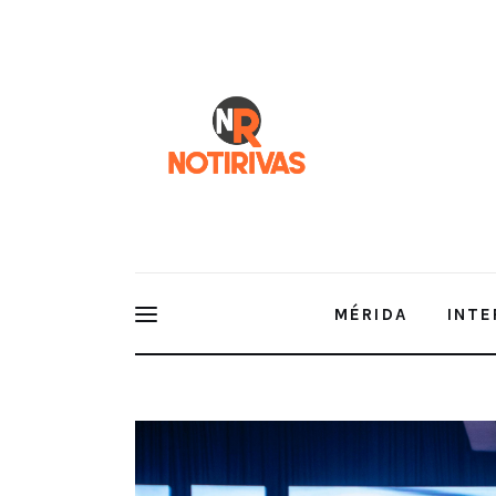
Mérida
Interior del Estado
Economía
Finanzas
Nacionales
Multimedia
MÉRIDA
INTE
Espectáculos
Histórica Toma de Protesta en CONCANACO SERVYT
Femenino