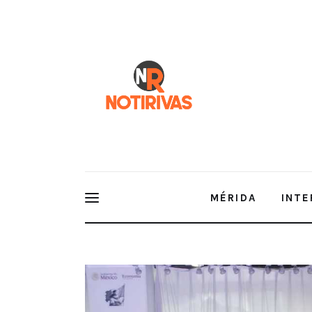
Mérida
Interior del Estado
Economía
Finanzas
Nacionales
Multimedia
MÉRIDA
INTE
Espectáculos
HECHO EN MÉXICO: IMPULSO A L