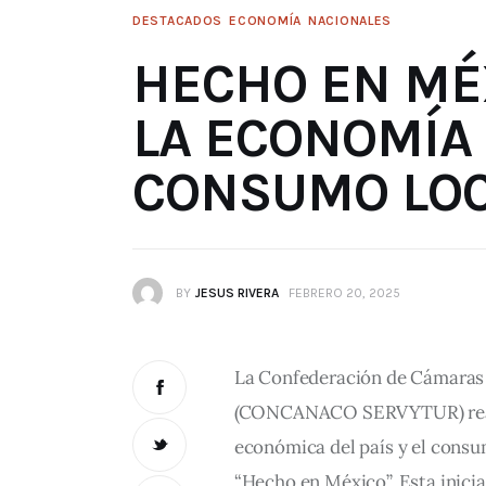
DESTACADOS
ECONOMÍA
NACIONALES
HECHO EN MÉX
LA ECONOMÍA 
CONSUMO LO
BY
JESUS RIVERA
FEBRERO 20, 2025
La Confederación de Cámaras 
(CONCANACO SERVYTUR) reafi
económica del país y el consu
“Hecho en México”. Esta inicia