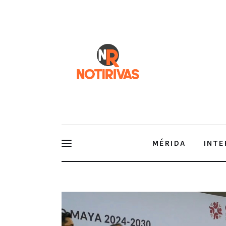
Mérida
Interior del Estado
Economía
Finanzas
Nacionales
Multimedia
MÉRIDA
INTE
Espectáculos
Gobierno de Yucatán y Sedena Une