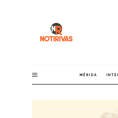
Mérida
Interior del Estado
Economía
Finanzas
Nacionales
Multimedia
MÉRIDA
INTE
Espectáculos
Feria Xmatkuil queda exenta de l