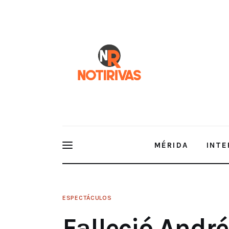
Mérida
Interior del Estado
Economía
Finanzas
Nacionales
Multimedia
MÉRIDA
INTE
Espectáculos
Falleció Andrés García, actor de c
ESPECTÁCULOS
Falleció André