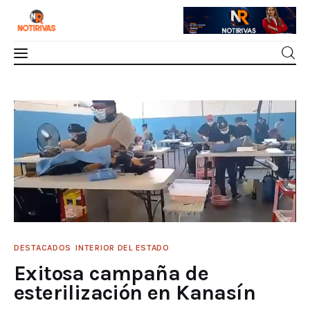
Mérida
Exitosa campaña de esterilización en
Kanasín
Interior del Estado
0
Comments
SHARE POST
Economía
Finanzas
Nacionales
DESTACADOS
INTERIOR DEL ESTADO
Exitosa campaña de
Multimedia
esterilización en Kanasín
Espectáculos