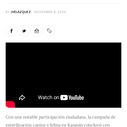
BY
JVELAZQUEZ
NOVIEMBRE 6, 2024
Con una notable participación ciudadana, la campaña de 
esterilización canina y felina en Kanasín concluyó con 