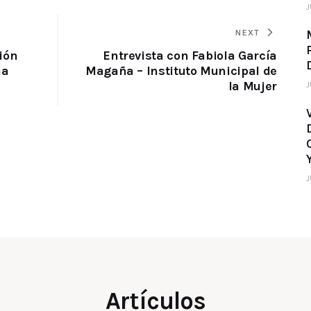
J
NEXT
ión
Entrevista con Fabiola García
na
Magaña – Instituto Municipal de
la Mujer
J
J
Artículos