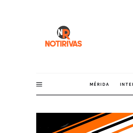
Mérida
Interior del Estado
Economía
Finanzas
Nacionales
Multimedia
MÉRIDA
INTE
Espectáculos
Entrevista con Joaquín Díaz Mena