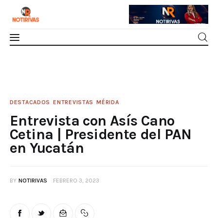
Mérida
Entrevista con Asís Cano Cetina |
Presidente del PAN en Yucatán
Interior del Estado
0
Comments
SHARE POST
DESTACADOS
ENTREVISTAS
MÉRIDA
Entrevista con Asís Cano
Economía
Cetina | Presidente del PAN
Finanzas
en Yucatán
Nacionales
BY
NOTIRIVAS
FEBRERO 3, 2023
Multimedia
Espectáculos