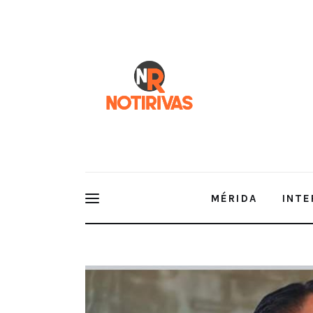
Mérida
Interior del Estado
Economía
Finanzas
Nacionales
Multimedia
MÉRIDA
INTE
Espectáculos
Encuentro fortuito lleva a Sergio 