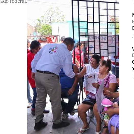
ado federal.
J
J
J