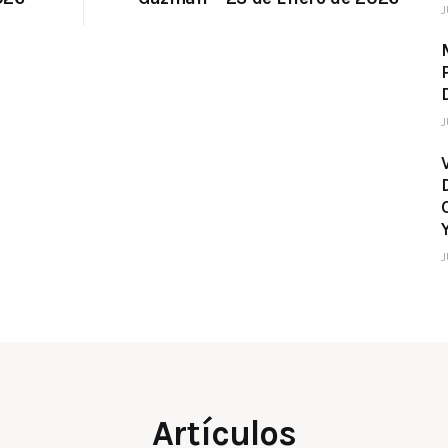
J
J
J
Artículos