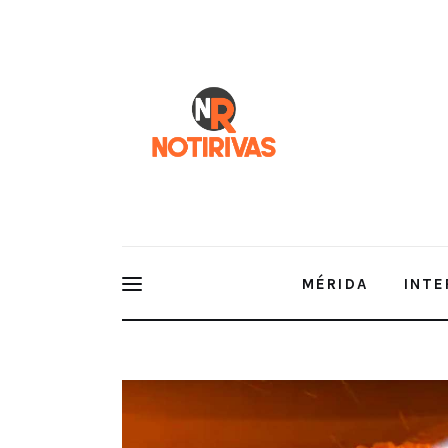
Mérida
Interior del Estado
Economía
Finanzas
Nacionales
Multimedia
MÉRIDA
INTE
Espectáculos
EN VIVO | Notirivas con Kristel 