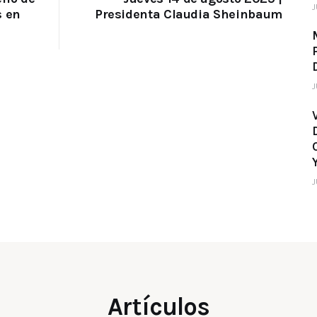
J
s en
Presidenta Claudia Sheinbaum
J
J
Artículos