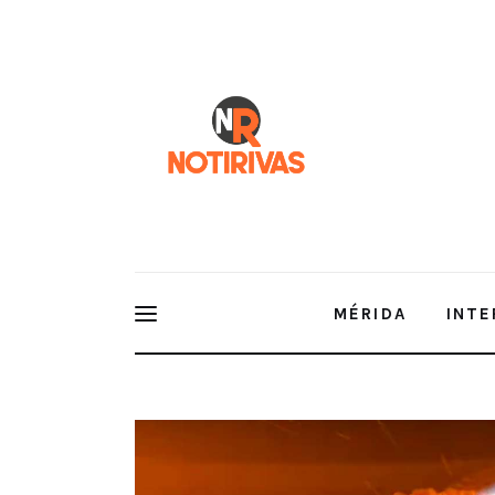
Mérida
Interior del Estado
Economía
Finanzas
Nacionales
Multimedia
MÉRIDA
INTE
Espectáculos
EN VIVO | Notirivas con Kristel G