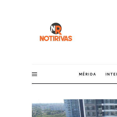
Mérida
Interior del Estado
Economía
Finanzas
Nacionales
Multimedia
MÉRIDA
INTE
Espectáculos
Empresas de talla mundial apuest