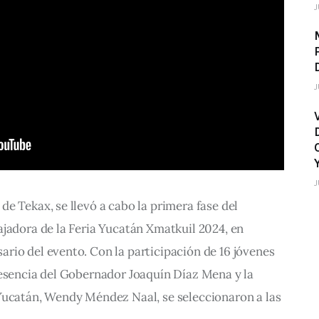
J
J
J
e Tekax, se llevó a cabo la primera fase del 
jadora de la Feria Yucatán Xmatkuil 2024, en 
rio del evento. Con la participación de 16 jóvenes 
resencia del Gobernador Joaquín Díaz Mena y la 
Yucatán, Wendy Méndez Naal, se seleccionaron a las 