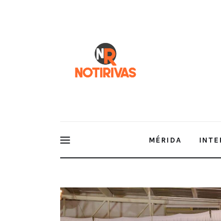
Mérida
Interior del Estado
Economía
Finanzas
Nacionales
Multimedia
MÉRIDA
INTE
Espectáculos
Eligen a las primeras finalistas