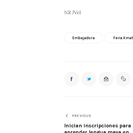
NR JVel
Embajadora
Feria Xmat
PREVIOUS
Inician inscripciones para
aprender lengua maya en