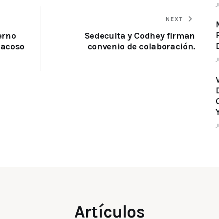
J
NEXT
erno
Sedeculta y Codhey firman
 acoso
convenio de colaboración.
J
J
Artículos