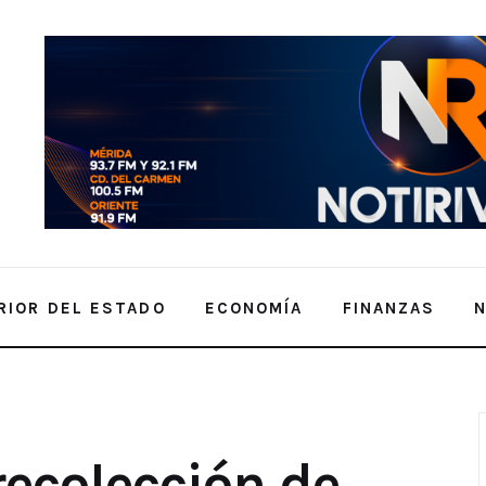
RIOR DEL ESTADO
ECONOMÍA
FINANZAS
S
manera normal los días inhábiles,
la zona comercial y hospitales.
 recolección de