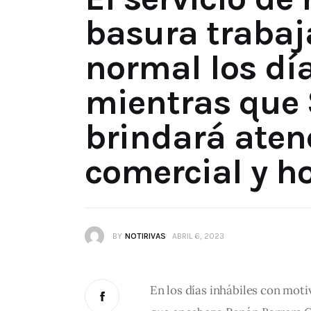
basura traba
normal los día
mientras que 
brindará aten
comercial y ho
BY
NOTIRIVAS
ABRIL 6, 2023
En los días inhábiles con mot