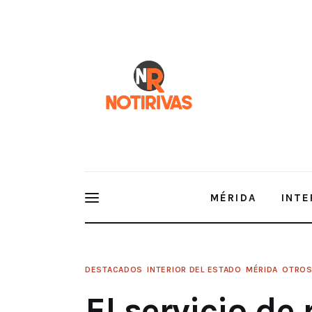
Mérida
Interior del Estado
Economía
Finanzas
Nacionales
Multimedia
MÉRIDA
INTE
Espectáculos
DESTACADOS
INTERIOR DEL ESTADO
MÉRIDA
OTRO
El servicio de recolección de basura trabajará de 
mientras que Servilimpia sólo brindará atención a 
El servicio de