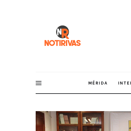
Mérida
Interior del Estado
Economía
Finanzas
Nacionales
Multimedia
MÉRIDA
INTE
Espectáculos
El nuevo Himno Yucateco mantend