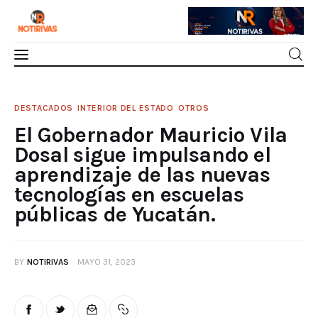
Mérida
El Gobernador Mauricio Vila Dosal sigue
DESTACADOS
INTERIOR DEL ESTADO
OTROS
impulsando el aprendizaje de las nuevas
El Gobernador Mauricio Vila
Interior del Estado
tecnologías en escuelas públicas de
Dosal sigue impulsando el
Yucatán.
aprendizaje de las nuevas
Economía
0
Comments
SHARE POST
tecnologías en escuelas
públicas de Yucatán.
Finanzas
Nacionales
BY
NOTIRIVAS
MAYO 31, 2023
Multimedia
Espectáculos