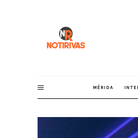
Mérida
Interior del Estado
Economía
Finanzas
Nacionales
Multimedia
MÉRIDA
INTE
Espectáculos
El Festival Internacional de las Luces (Filux) llegar