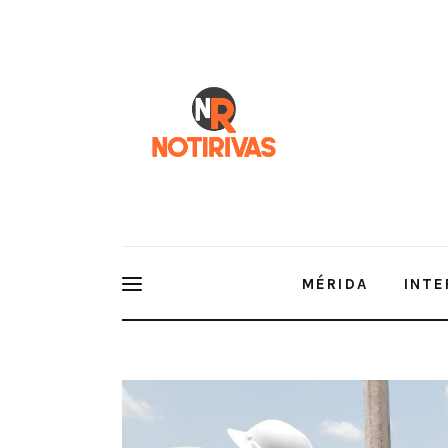
Mérida
Interior del Estado
Economía
Finanzas
Nacionales
Multimedia
MÉRIDA
INTE
Espectáculos
El Ayuntamiento intensifica la supervisión del fu
públicos en los cuatro puntos cardinales de la ciu