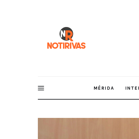
Mérida
Interior del Estado
Economía
Finanzas
Nacionales
Multimedia
MÉRIDA
INTE
Espectáculos
EDUCACIÓN SUPERIOR DE CALIDAD Y SEIS NUEVOS
HUACHO EN LA UADY