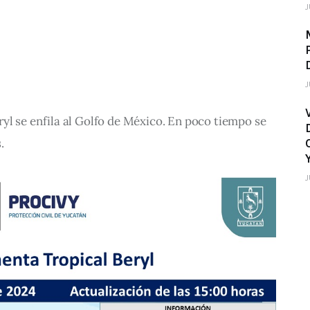
J
J
yl se enfila al Golfo de México. En poco tiempo se 
.
J