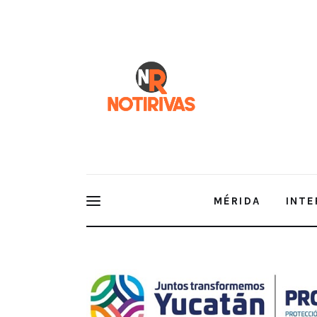
Mérida
Interior del Estado
Economía
Finanzas
Nacionales
Multimedia
MÉRIDA
INTE
Espectáculos
Disminuye amenaza de Beryl en 