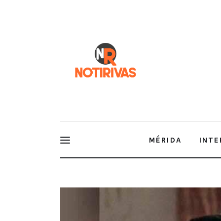
Mérida
Interior del Estado
Economía
Finanzas
Nacionales
Multimedia
MÉRIDA
INTE
Espectáculos
Descarta PRI acuerdos con MORE