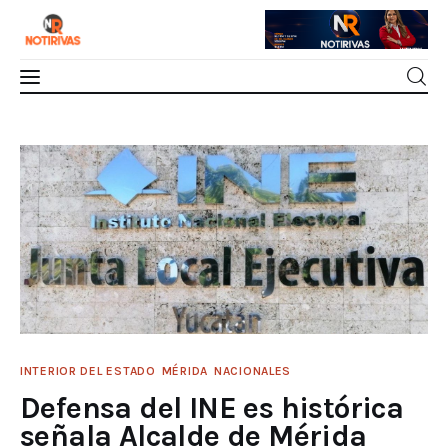
Mérida
Defensa del INE es histórica señala
Alcalde de Mérida
Interior del Estado
0
Comments
SHARE POST
Economía
Finanzas
Nacionales
INTERIOR DEL ESTADO
MÉRIDA
NACIONALES
Multimedia
Defensa del INE es histórica
señala Alcalde de Mérida
Espectáculos