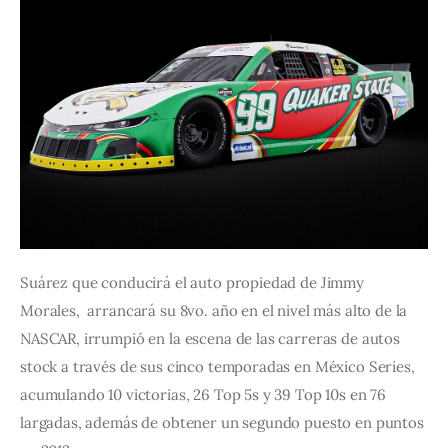
Suárez que conducirá el auto propiedad de Jimmy 
Morales,  arrancará su 8vo. año en el nivel más alto de la 
NASCAR, irrumpió en la escena de las carreras de autos 
stock a través de sus cinco temporadas en México Series, 
acumulando 10 victorias, 26 Top 5s y 39 Top 10s en 76 
largadas, además de obtener un segundo puesto en puntos 