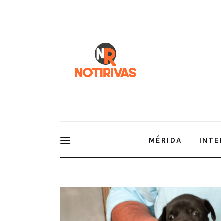
Mérida
Interior del Estado
Economía
Finanzas
Nacionales
Multimedia
MÉRIDA
INTE
Espectáculos
Cultur rescata a otros seis perri