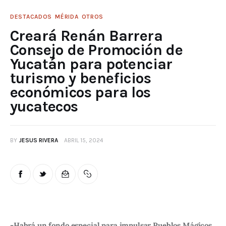
DESTACADOS
MÉRIDA
OTROS
Creará Renán Barrera
Consejo de Promoción de
Yucatán para potenciar
turismo y beneficios
económicos para los
yucatecos
BY
JESUS RIVERA
ABRIL 15, 2024
-Habrá un fondo especial para impulsar Pueblos Mágicos 