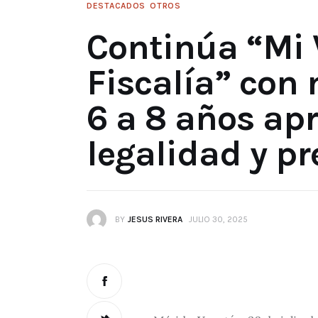
DESTACADOS
OTROS
Continúa “Mi 
Fiscalía” con 
6 a 8 años ap
legalidad y p
BY
JESUS RIVERA
JULIO 30, 2025