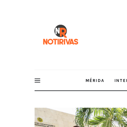
Mérida
Interior del Estado
Economía
Finanzas
Nacionales
Multimedia
MÉRIDA
INTE
Espectáculos
Continúa “Mi Verano en Fiscalía” con niñas y niño
legalidad y prevención