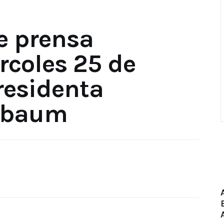
e prensa
rcoles 25 de
residenta
nbaum