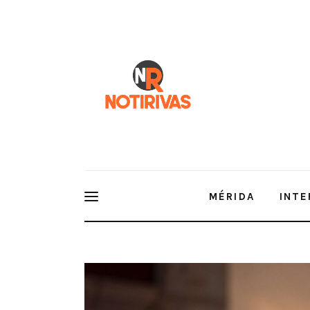
Mérida
Interior del Estado
Economía
Finanzas
Nacionales
Multimedia
MÉRIDA
INTE
Espectáculos
Conferencia de prensa matutina. Miércoles 25 de j
Sheinbaum