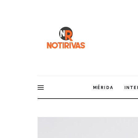
Mérida
Interior del Estado
Economía
Finanzas
Nacionales
Multimedia
MÉRIDA
INTE
Espectáculos
Conferencia de prensa en vivo. Lunes 29 de septie
Sheinbaum