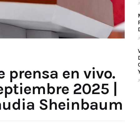
J
J
 prensa en vivo.
J
eptiembre 2025 |
laudia Sheinbaum